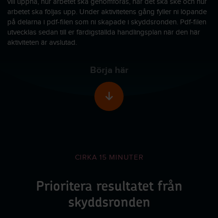
vill uppnå, hur arbetet ska genomföras, när det ska ske och hur
arbetet ska följas upp. Under aktivitetens gång fyller ni löpande
på delarna i pdf-filen som ni skapade i skyddsronden. Pdf-filen
utvecklas sedan till er färdigställda handlingsplan när den här
aktiviteten är avslutad.
Börja här
Skrolla till nästa sekti
CIRKA 15 MINUTER
Prioritera resultatet från
skyddsronden