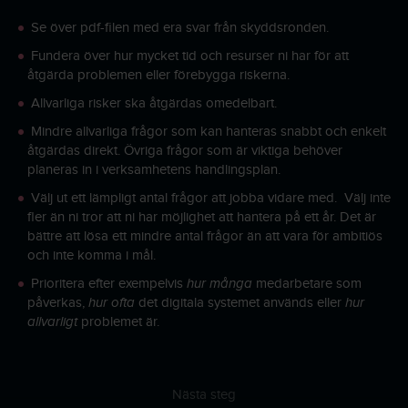
Se över pdf-filen med era svar från skyddsronden.
Fundera över hur mycket tid och resurser ni har för att
åtgärda problemen eller förebygga riskerna.
Allvarliga risker ska åtgärdas omedelbart.
Mindre allvarliga frågor som kan hanteras snabbt och enkelt
åtgärdas direkt. Övriga frågor som är viktiga behöver
planeras in i verksamhetens handlingsplan.
Välj ut ett lämpligt antal frågor att jobba vidare med. Välj inte
fler än ni tror att ni har möjlighet att hantera på ett år. Det är
bättre att lösa ett mindre antal frågor än att vara för ambitiös
och inte komma i mål.
Prioritera efter exempelvis
hur många
medarbetare som
påverkas,
hur ofta
det digitala systemet används eller
hur
allvarligt
problemet är.
Nästa steg