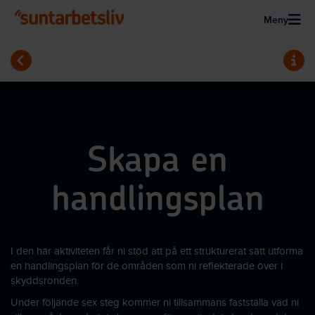
Meny
Hoppa till huvudinnehållet
Jobba med digital arbetsmiljö
Visa 
Skapa en
handlingsplan
I den här aktiviteten får ni stöd att på ett strukturerat sätt utforma
en handlingsplan för de områden som ni reflekterade över i
skyddsronden.
Under följande sex steg kommer ni tillsammans fastställa vad ni