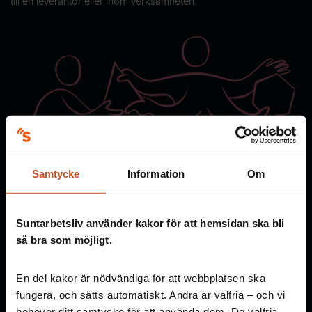
till en leverantör eller inom verksamheten.
Samtycke
Information
Om
Suntarbetsliv använder kakor för att hemsidan ska bli
så bra som möjligt.
DIALOG
En del kakor är nödvändiga för att webbplatsen ska
Vilka har mandat att se till att aktiviteterna prioriteras,
fungera, och sätts automatiskt. Andra är valfria – och vi
genomförs och följs upp?
behöver ditt samtycke för att använda dem. De valfria