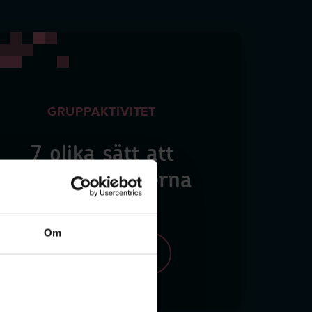
GRUPPAKTIVITET
7 olika sätt att
hantera gränserna
20min
Om
Till aktivitet