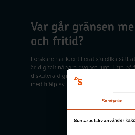
Var går gränsen me
och fritid?
Forskare har identifierat sju olika sätt att
är digitalt nåbara dygnet runt. Titta på
diskutera digitala gränsdragningsstrate
med hjälp av reflektionsfrågorna.
Samtycke
Suntarbetsliv använder kakor