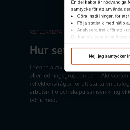
En del kakor är nödvändiga fö
samtycke för att använda dem
Göra inställningar, för att
Följa statistik med hjälp 
Analysera trafik för att k
REFLEKTERA TILLSAMMANS
Du kan när som helst återta d
integritet@suntarbetsliv.se.
Hur ser det ut hos 
Nej, jag samtycker i
I denna aktivitet kan ni arbeta tillsam
eller ledningsgruppen och . Aktiviteten 
reflektionsfrågor för att starta en dialo
arbetsmiljö och skapa samsyn kring vil
börja med.