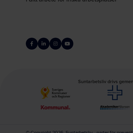
Facebook
LinkedIn
Instagram
YouTube
Suntarbetsliv drivs geme
© Copyright 2026, Suntarbetsliv - parter för preven