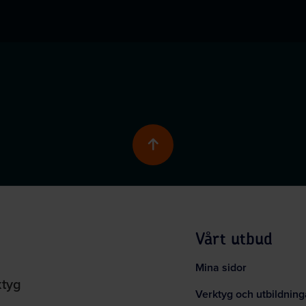
Skrolla till toppen av 
Vårt utbud
Mina sidor
ktyg
Verktyg och utbildning