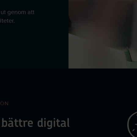
r ut genom att
teter.
JÖN
bättre digital