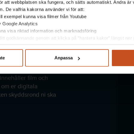
r att webbplatsen ska fungera, och sätts automatiskt. Andra är va
. De valfria kakorna använder vi för att:
 till exempel kunna visa filmer från Youtube
av Google Analytics
unna visa riktad information och marknadsföring
itt godkännande genom att klicka på ”hantera kakor” längst ner p
er?
nte
Anpassa
mans, i arbetsgruppen
innehåller film och
g om er digitala
ken skyddsrond ni ska