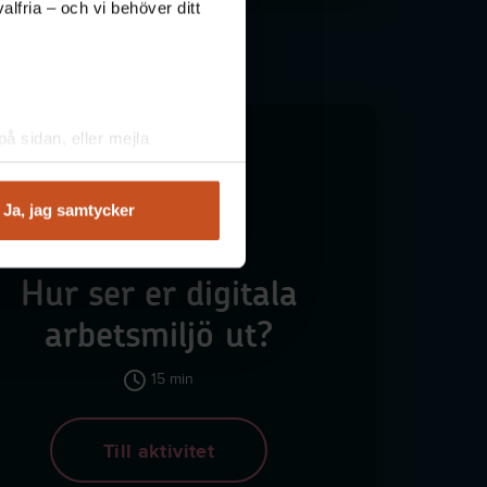
lfria – och vi behöver ditt
å sidan, eller mejla
Ja, jag samtycker
GRUPPAKTIVITET
Hur ser er digitala
arbetsmiljö ut?
15 min
Till aktivitet