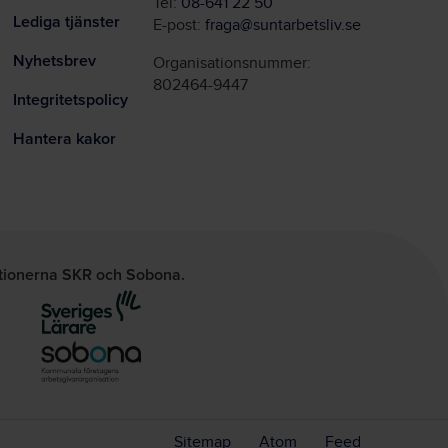
Tel:
08-641 22 50
Lediga tjänster
E-post:
fraga@suntarbetsliv.se
Nyhetsbrev
Organisationsnummer:
802464-9447
Integritetspolicy
Hantera kakor
ationerna SKR och Sobona.
Sitemap
Atom
Feed