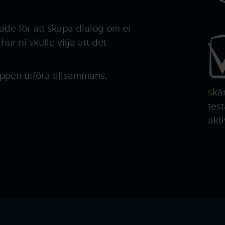
ade för att skapa dialog om er
hur ni skulle vilja att det
uppen utföra tillsammans,
skä
tes
akt