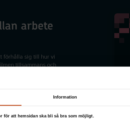
llan arbete
 förhålla sig till hur vi
 filmen tillsammans och
gier i din arbetsgrupp
Information
 för att hemsidan ska bli så bra som möjligt.