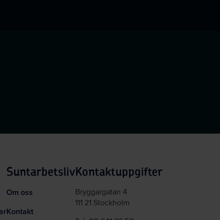
sidan
Suntarbetsliv
Kontaktuppgifter
Om oss
Bryggargatan 4
111 21 Stockholm
ar
Kontakt