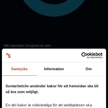
När tekniken fungerar är den
stabil och går att lita på
förutsägbar med planerade avbrott
anpassad så att uppkopplingar och nätverk möter
Samtycke
Information
Om
verksamhetens behov
utrustad med ändamålsenliga sladdar, skärmar, adaptrar,
tangentbord, mobila enheter mm
Suntarbetsliv använder kakor för att hemsidan ska bli
När tekniken strular
så bra som möjligt.
saknas kontakt med t.ex. servern
krånglar skrivare eller projektorer
En del kakor är nödvändiga för att webbplatsen ska