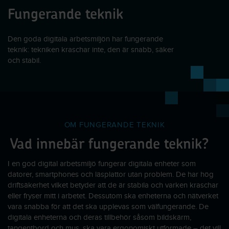
Fungerande teknik
Den goda digitala arbetsmiljön har fungerande
teknik: tekniken kraschar inte, den är snabb, säker
och stabil.
OM FUNGERANDE TEKNIK
Vad innebär fungerande teknik?
I en god digital arbetsmiljö fungerar digitala enheter som
datorer, smartphones och läsplattor utan problem. De har hög
driftsäkerhet vilket betyder att de är stabila och varken kraschar
eller fryser mitt i arbetet. Dessutom ska enheterna och nätverket
vara snabba för att det ska upplevas som välfungerande. De
digitala enheterna och deras tillbehör såsom bildskärm,
tangentbord och mus, ska vara ergonomiskt utformade – det vill