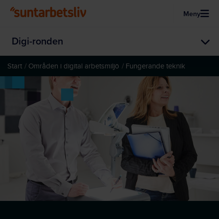
Meny
Hoppa till huvudinnehållet
Digi-ronden
Start
Områden i digital arbetsmiljö
Fungerande teknik