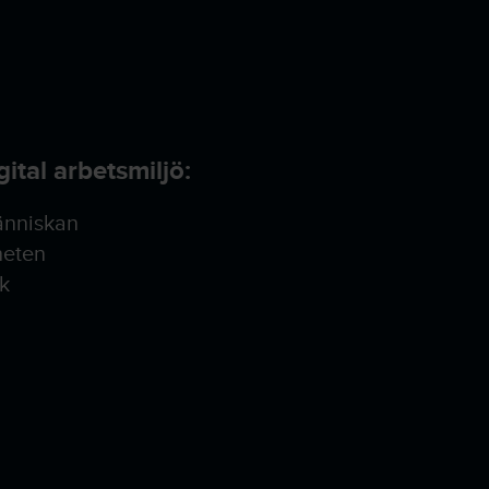
ital arbetsmiljö:
änniskan
heten
k