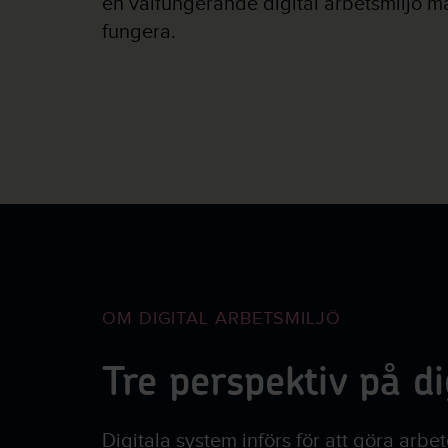
en välfungerande digital arbetsmiljö m
fungera.
OM DIGITAL ARBETSMILJÖ
Tre perspektiv på di
Digitala system införs för att göra arbet