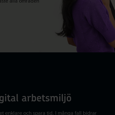
åste alla områden
gital arbetsmiljö
et enklare och spara tid. I många fall bidrar