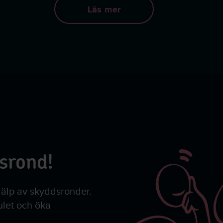
Läs mer
dsrond!
jälp av skyddsronder.
rulet och öka