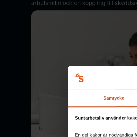
arbetsmiljö och en koppling till skydds
Samtycke
Suntarbetsliv använder kakor
En del kakor är nödvändiga fö