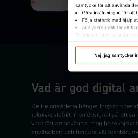
samtycke för att använda dem
Göra inställningar, för att
Följa statistik med hjälp 
Analysera trafik för att k
Du kan när som helst återta d
integritet@suntarbetsliv.se.
Nej, jag samtycker i
Vad är god digital a
De tre områdena hänger ihop och behöve
tekniskt stabilt, men designat på ett sä
vara lätt att använda, men ha tekniska b
användbart och fungera väl tekniskt, m