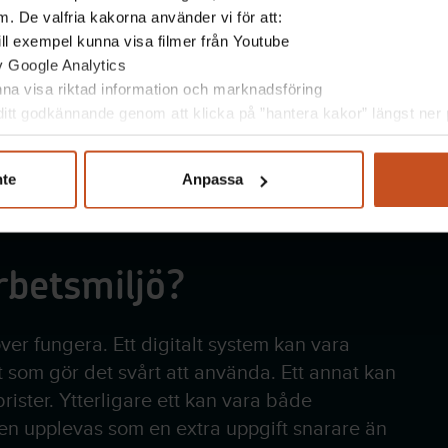
. De valfria kakorna använder vi för att:
 till exempel kunna visa filmer från Youtube
av Google Analytics
unna visa riktad information och marknadsföring
itt godkännande genom att klicka på ”hantera kakor” längst ner p
nte
Anpassa
rbetsmiljö?
r fungera. Ett digitalt system kan vara
tt som gör det svårt att använda. Ett annat kan
rister. Ytterligare ett kan vara både
en upplevas som en extra uppgift snarare än