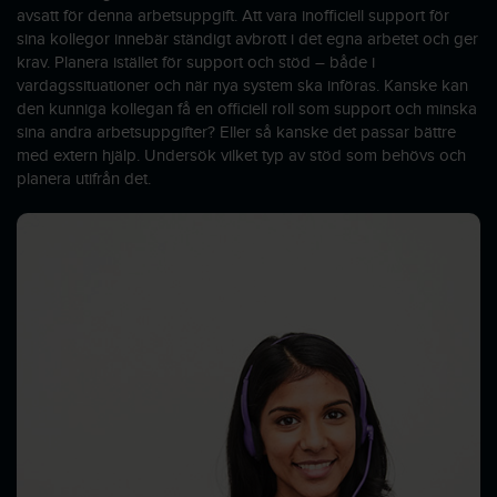
avsatt för denna arbetsuppgift. Att vara inofficiell support för
sina kollegor innebär ständigt avbrott i det egna arbetet och ger
krav. Planera istället för support och stöd – både i
vardagssituationer och när nya system ska införas. Kanske kan
den kunniga kollegan få en officiell roll som support och minska
sina andra arbetsuppgifter? Eller så kanske det passar bättre
med extern hjälp. Undersök vilket typ av stöd som behövs och
planera utifrån det.